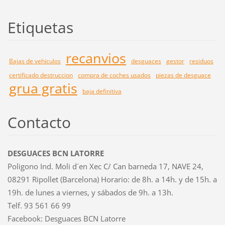
Etiquetas
recanvios
Bajas de vehiculos
desguaces
gestor
residuos
certificado destruccion
compra de coches usados
piezas de desguace
grua gratis
baja definitiva
Contacto
DESGUACES BCN LATORRE
Poligono Ind. Moli d´en Xec C/ Can barneda 17, NAVE 24,
08291 Ripollet (Barcelona) Horario: de 8h. a 14h. y de 15h. a
19h. de lunes a viernes, y sábados de 9h. a 13h.
Telf. 93 561 66 99
Facebook: Desguaces BCN Latorre