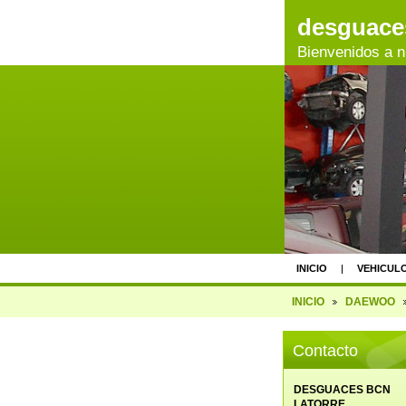
desguaces
Bienvenidos a 
INICIO
VEHICUL
PROCESO
INICIO
DAEWOO
Contacto
DESGUACES BCN
LATORRE