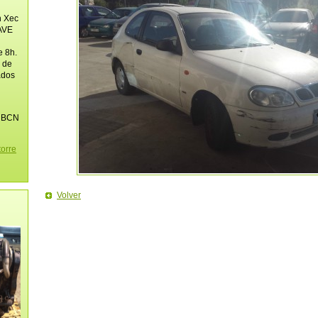
n Xec
AVE
e 8h.
. de
ados
s BCN
torre
Volver