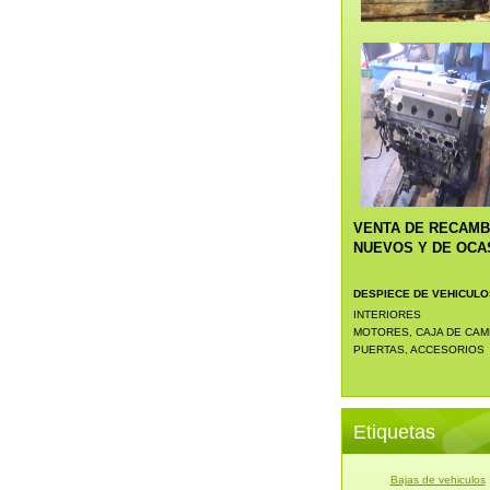
VENTA DE RECAMB
NUEVOS Y DE OCA
DESPIECE DE VEHICULO
INTERIORES
MOTORES, CAJA DE CAM
PUERTAS, ACCESORIOS
Etiquetas
Bajas de vehiculos