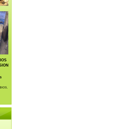
IOS
SION
S
BIOS,