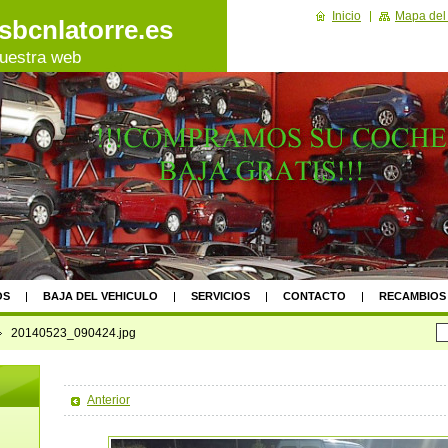
Inicio
Mapa del 
bcnlatorre.es
nuestra web
OS
BAJA DEL VEHICULO
SERVICIOS
CONTACTO
RECAMBIOS
20140523_090424.jpg
Anterior