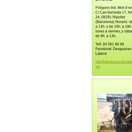
Poligono Ind. Moli d´e
C/ Can barneda 17, N
24, 08291 Ripollet
(Barcelona) Horario: d
a 14h. y de 15h. a 19h
lunes a viernes, y sáb
de 9h. a 13h.
Telf. 93 561 66 99
Facebook: Desguace
Latorre
info@des
guacesbc
nla
.es