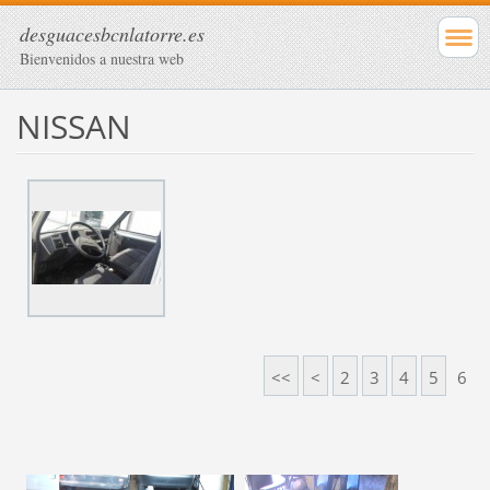
desguacesbcnlatorre.es
Bienvenidos a nuestra web
NISSAN
<<
<
2
3
4
5
6