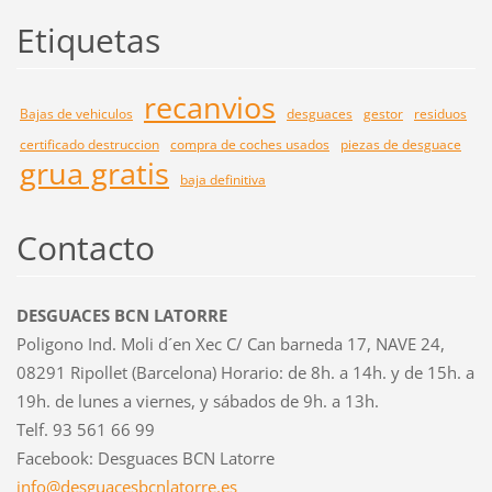
Etiquetas
recanvios
Bajas de vehiculos
desguaces
gestor
residuos
certificado destruccion
compra de coches usados
piezas de desguace
grua gratis
baja definitiva
Contacto
DESGUACES BCN LATORRE
Poligono Ind. Moli d´en Xec C/ Can barneda 17, NAVE 24,
08291 Ripollet (Barcelona) Horario: de 8h. a 14h. y de 15h. a
19h. de lunes a viernes, y sábados de 9h. a 13h.
Telf. 93 561 66 99
Facebook: Desguaces BCN Latorre
info@des
guacesbc
nlatorre
.es