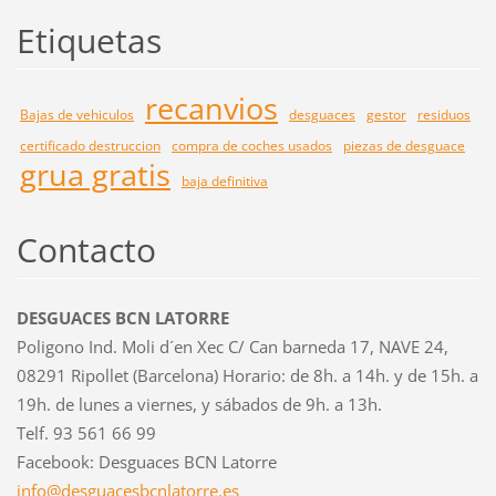
Etiquetas
recanvios
Bajas de vehiculos
desguaces
gestor
residuos
certificado destruccion
compra de coches usados
piezas de desguace
grua gratis
baja definitiva
Contacto
DESGUACES BCN LATORRE
Poligono Ind. Moli d´en Xec C/ Can barneda 17, NAVE 24,
08291 Ripollet (Barcelona) Horario: de 8h. a 14h. y de 15h. a
19h. de lunes a viernes, y sábados de 9h. a 13h.
Telf. 93 561 66 99
Facebook: Desguaces BCN Latorre
info@des
guacesbc
nlatorre
.es