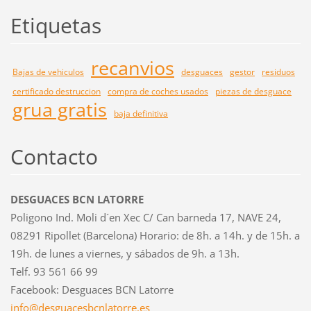
Etiquetas
recanvios
Bajas de vehiculos
desguaces
gestor
residuos
certificado destruccion
compra de coches usados
piezas de desguace
grua gratis
baja definitiva
Contacto
DESGUACES BCN LATORRE
Poligono Ind. Moli d´en Xec C/ Can barneda 17, NAVE 24,
08291 Ripollet (Barcelona) Horario: de 8h. a 14h. y de 15h. a
19h. de lunes a viernes, y sábados de 9h. a 13h.
Telf. 93 561 66 99
Facebook: Desguaces BCN Latorre
info@des
guacesbc
nlatorre
.es